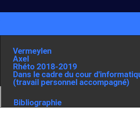
/
Vermeylen
Axel
Rhéto 2018-2019
Dans le cadre du cour d'informatiq
(travail personnel accompagné)
Bibliographie