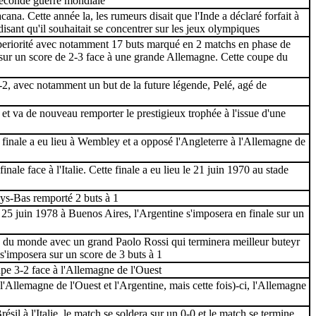
 seconde guerre mondiale
a. Cette année la, les rumeurs disait que l'Inde a déclaré forfait à
isant qu'il souhaitait se concentrer sur les jeux olympiques
uperiorité avec notamment 17 buts marqué en 2 matchs en phase de
ne sur un score de 2-3 face à une grande Allemagne. Cette coupe du
5-2, avec notamment un but de la future légende, Pelé, agé de
et va de nouveau remporter le prestigieux trophée à l'issue d'une
finale a eu lieu à Wembley et a opposé l'Angleterre à l'Allemagne de
le face à l'Italie. Cette finale a eu lieu le 21 juin 1970 au stade
ays-Bas remporté 2 buts à 1
25 juin 1978 à Buenos Aires, l'Argentine s'imposera en finale sur un
pe du monde avec un grand Paolo Rossi qui terminera meilleur buteyr
 s'imposera sur un score de 3 buts à 1
e 3-2 face à l'Allemagne de l'Ouest
Allemagne de l'Ouest et l'Argentine, mais cette fois)-ci, l'Allemagne
il à l'Italie, le match se soldera sur un 0-0 et le match se termine