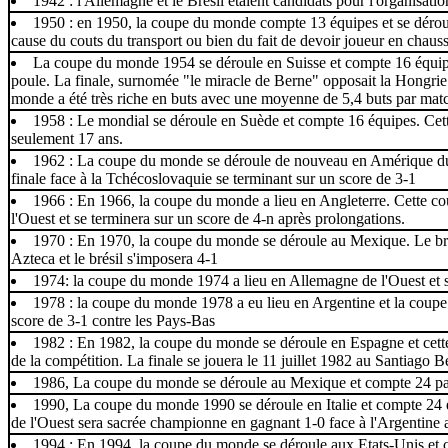
1942 : l'Allemagne et le Brésil étaient candidats pour l'organisat
1950 : en 1950, la coupe du monde compte 13 équipes et se déroule 
cause du couts du transport ou bien du fait de devoir joueur en chauss
La coupe du monde 1954 se déroule en Suisse et compte 16 équipes
poule. La finale, surnomée "le miracle de Berne" opposait la Hongrie 
monde a été très riche en buts avec une moyenne de 5,4 buts par mat
1958 : Le mondial se déroule en Suède et compte 16 équipes. Cette
seulement 17 ans.
1962 : La coupe du monde se déroule de nouveau en Amérique du Sud
finale face à la Tchécoslovaquie se terminant sur un score de 3-1
1966 : En 1966, la coupe du monde a lieu en Angleterre. Cette cou
l'Ouest et se terminera sur un score de 4-n après prolongations.
1970 : En 1970, la coupe du monde se déroule au Mexique. Le brésil 
Azteca et le brésil s'imposera 4-1
1974: la coupe du monde 1974 a lieu en Allemagne de l'Ouest et s
1978 : la coupe du monde 1978 a eu lieu en Argentine et la coupe 
score de 3-1 contre les Pays-Bas
1982 : En 1982, la coupe du monde se déroule en Espagne et cette 
de la compétition. La finale se jouera le 11 juillet 1982 au Santiago B
1986, La coupe du monde se déroule au Mexique et compte 24 par
1990, La coupe du monde 1990 se déroule en Italie et compte 24 éq
de l'Ouest sera sacrée championne en gagnant 1-0 face à l'Argentine
1994 : En 1994, la coupe du monde se déroule aux Etats-Unis et comp