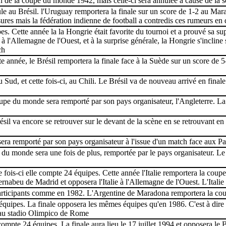
ion de la coupe du monde 1942, mais celle-ci sera annulée à cause de la
au Brésil. l'Uruguay remportera la finale sur un score de 1-2 au Maracan
ures mais la fédération indienne de football a contredis ces rumeurs en d
. Cette année la la Hongrie était favorite du tournoi et a prouvé sa s
à l'Allemagne de l'Ouest, et à la surprise générale, la Hongrie s'incli
ch
 année, le Brésil remportera la finale face à la Suède sur un score de 
, et cette fois-ci, au Chili. Le Brésil va de nouveau arrivé en finale 
pe du monde sera remporté par son pays organisateur, l'Angleterre. La 
va encore se retrouver sur le devant de la scène en se retrouvant en fina
era remporté par son pays organisateur à l'issue d'un match face aux P
du monde sera une fois de plus, remportée par le pays organisateur. Le 
fois-ci elle compte 24 équipes. Cette année l'Italie remportera la cou
ernabeu de Madrid et opposera l'Italie à l'Allemagne de l'Ouest. L'Italie
ticipants comme en 1982. L'Argentine de Maradona remportera la coup
uipes. La finale opposera les mêmes équipes qu'en 1986. C'est à dire l'
 au stadio Olimpico de Rome
te 24 équipes. La finale aura lieu le 17 juillet 1994 et opposera le Brés