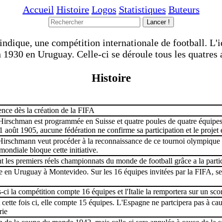
Accueil
Histoire
Logos
Statistiques
Buteurs
ndique, une compétition internationale de football. L'
n 1930 en Uruguay. Celle-ci se déroule tous les quatres 
Histoire
nce dès la création de la FIFA
rl Hirschman est programmée en Suisse et quatre poules de quatre équipes
 31 août 1905, aucune fédération ne confirme sa participation et le proje
, Hirschmann veut procéder à la reconnaissance de ce tournoi olympiqu
ondiale bloque cette initiative.
 les premiers réels championnats du monde de football grâce a la partic
e en Uruguay à Montevideo. Sur les 16 équipes invitées par la FIFA, s
s-ci la compétition compte 16 équipes et l'Italie la remportera sur un sc
ette fois ci, elle compte 15 équipes. L'Espagne ne partcipera pas à caus
rie