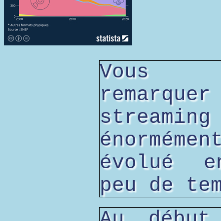
Vous p
remarquer
stream
énormémen
évolué e
peu de te
Au début