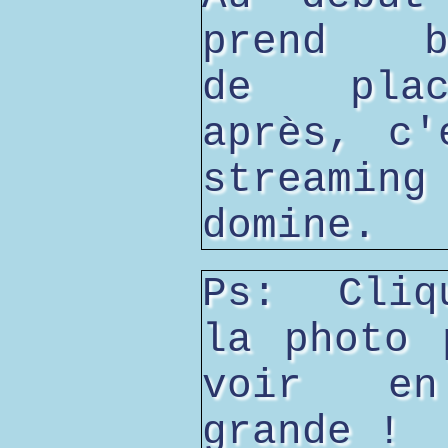
prend be
de pla
après, c'
streami
domine.
Ps: Cliq
la photo 
voir e
grande !